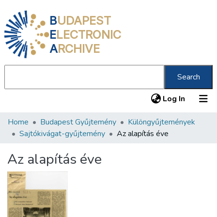
B
UDAPEST
E
LECTRONIC
A
RCHIVE
Search
(current
Log In
Home
Budapest Gyűjtemény
Különgyűjtemények
Communities & Collections
Sajtókivágat-gyűjtemény
Az alapítás éve
All of DSpace
Az alapítás éve
Statistics
About us