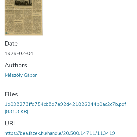
Date
1979-02-04
Authors
Mészöly Gábor
Files
1d098273ffd754cb8d7e92d421826244b0ac2c7b.pdf
(831.3 KB)
URI
https://bea.fszek.hu/handle/20.500.14711/113419