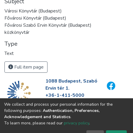
Subject
Városi Könyvtár (Budapest)
Fővárosi Könyvtár (Budapest)
Fővárosi Szabó Ervin Könyvtár (Budapest)
közkönyvtár
Type
Text
Full item page
1088 Budapest, Szabó
Ervin tér 1.
+36-1-411-5000
info@fszek.hu
We collect and process your personal information for the
https://fszek.hu
following purposes:
Authentication, Preferences,
Acknowledgement and Statistics
.
To learn more, please read our
privacy policy
.