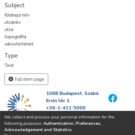
Subject
földrajzi név
utcanév
utca
topográfia
várostörténet
Type
Text
Full item page
1088 Budapest, Szabó
Ervin tér 1.
+36-1-411-5000
info@fszek.hu
We collect and process your personal information for the
https://fszek.hu
following purposes:
Authentication, Preferences,
Acknowledgement and Statistics
.