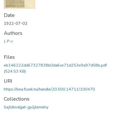
Date
1922-07-02
Authors
J. P-r.
Files
eb146222dd67327838b0da6ce71d253e9a97d58b.pdf
(524.53 KB)
URI
https://bea.fszek.hu/handle/20.500.14711/100470
Collections
Sajtókivágat-gyűjtemény