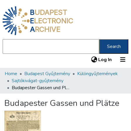
B
UDAPEST
E
LECTRONIC
A
RCHIVE
Search
(current
Log In
Home
Budapest Gyűjtemény
Különgyűjtemények
Communities & Collections
Sajtókivágat-gyűjtemény
All of DSpace
Budapester Gassen und Plätze
Statistics
Budapester Gassen und Plätze
About us