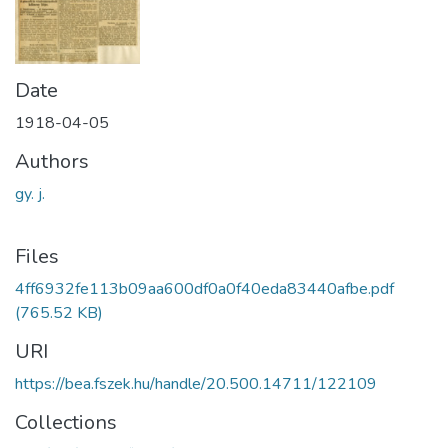
Date
1918-04-05
Authors
gy. j.
Files
4ff6932fe113b09aa600df0a0f40eda83440afbe.pdf
(765.52 KB)
URI
https://bea.fszek.hu/handle/20.500.14711/122109
Collections