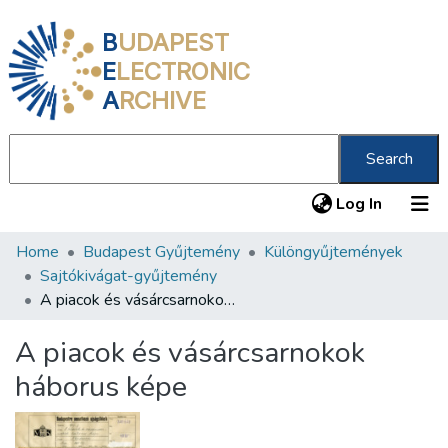
B
UDAPEST
E
LECTRONIC
A
RCHIVE
Search
(current
Log In
Home
Budapest Gyűjtemény
Különgyűjtemények
Communities & Collections
Sajtókivágat-gyűjtemény
All of DSpace
A piacok és vásárcsarnokok háborus képe
Statistics
A piacok és vásárcsarnokok
About us
háborus képe