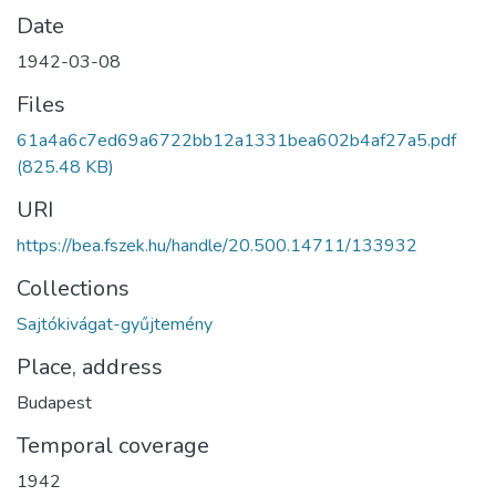
Date
1942-03-08
Files
61a4a6c7ed69a6722bb12a1331bea602b4af27a5.pdf
(825.48 KB)
URI
https://bea.fszek.hu/handle/20.500.14711/133932
Collections
Sajtókivágat-gyűjtemény
Place, address
Budapest
Temporal coverage
1942