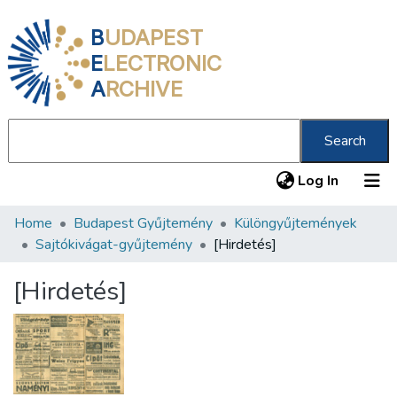
B
UDAPEST
E
LECTRONIC
A
RCHIVE
Search
(current
Log In
Home
Budapest Gyűjtemény
Különgyűjtemények
Communities & Collections
Sajtókivágat-gyűjtemény
[Hirdetés]
All of DSpace
[Hirdetés]
Statistics
About us