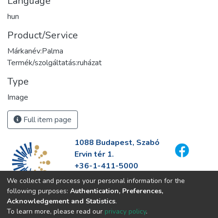
Language
hun
Product/Service
Márkanév:Palma
Termék/szolgáltatás:ruházat
Type
Image
Full item page
1088 Budapest, Szabó
Ervin tér 1.
+36-1-411-5000
info@fszek.hu
We collect and process your personal information for the
https://fszek.hu
following purposes:
Authentication, Preferences,
Acknowledgement and Statistics
.
To learn more, please read our
privacy policy
.