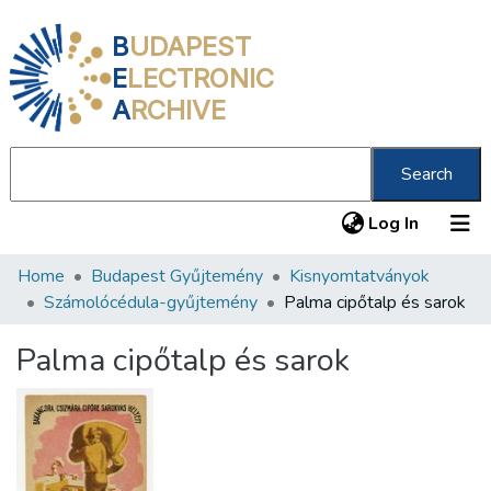
B
UDAPEST
E
LECTRONIC
A
RCHIVE
Search
(current
Log In
Home
Budapest Gyűjtemény
Kisnyomtatványok
Communities & Collections
Számolócédula-gyűjtemény
Palma cipőtalp és sarok
All of DSpace
Palma cipőtalp és sarok
Statistics
About us