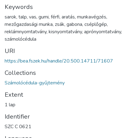
Keywords
sarok
,
talp
,
vas
,
gumi
,
férfi
,
aratás
,
munkavégzés
,
mezőgazdasági munka
,
zsák
,
gabona
,
cséplőgép
,
reklámnyomtatvány
,
kisnyomtatvány
,
aprónyomtatvány
,
számolócédula
URI
https://bea.fszek.hu/handle/20.500.14711/71607
Collections
Számolócédula-gyűjtemény
Extent
1 lap
Identifier
SZC C 0621