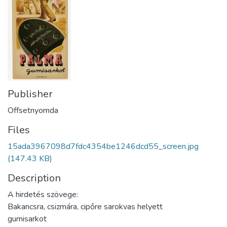
Publisher
Offsetnyomda
Files
15ada3967098d7fdc4354be1246dcd55_screen.jpg
(147.43 KB)
Description
A hirdetés szövege:
Bakancsra, csizmára, cipőre sarokvas helyett
gumisarkot