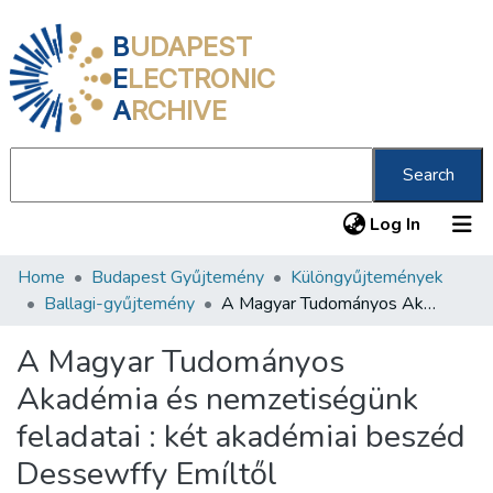
B
UDAPEST
E
LECTRONIC
A
RCHIVE
Search
(current
Log In
Home
Budapest Gyűjtemény
Különgyűjtemények
Communities & Collections
Ballagi-gyűjtemény
A Magyar Tudományos Akadémia és nemzetiségünk feladatai : két akadémiai beszéd Dessewffy Emíltől
All of DSpace
A Magyar Tudományos
Statistics
Akadémia és nemzetiségünk
About us
feladatai : két akadémiai beszéd
Dessewffy Emíltől