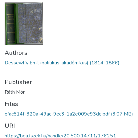
Authors
Dessewffy Emil (politikus, akadémikus) (1814-1866)
Publisher
Ráth Mór,
Files
efac514f-320a-49ac-9ec3-1a2e009e93de.pdf
(3.07 MB)
URI
https://bea.fszek.hu/handle/20.500.14711/176251