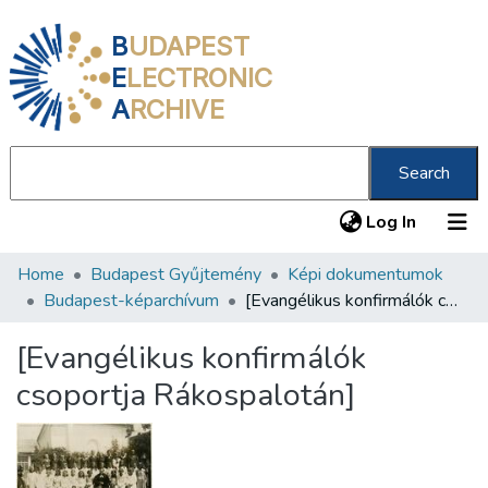
B
UDAPEST
E
LECTRONIC
A
RCHIVE
Search
(current
Log In
Home
Budapest Gyűjtemény
Képi dokumentumok
Communities & Collections
Budapest-képarchívum
[Evangélikus konfirmálók csoportja Rákospalotán]
All of DSpace
[Evangélikus konfirmálók
Statistics
csoportja Rákospalotán]
About us