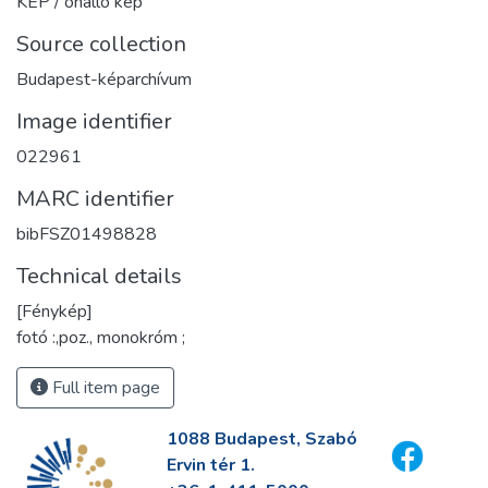
KÉP / önálló kép
Source collection
Budapest-képarchívum
Image identifier
022961
MARC identifier
bibFSZ01498828
Technical details
[Fénykép]
fotó :,poz., monokróm ;
Full item page
1088 Budapest, Szabó
Ervin tér 1.