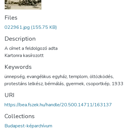
Files
022961.jpg
(155.75 KB)
Description
A címet a feldolgozó adta
Kartonra kasírozott
Keywords
ünnepség
,
evangélikus egyház
,
templom
,
öltözködés
,
protestáns lelkész
,
bérmálás
,
gyermek
,
csoportkép
,
1933
URI
https://bea.fszek.hu/handle/20.500.14711/163137
Collections
Budapest-képarchívum