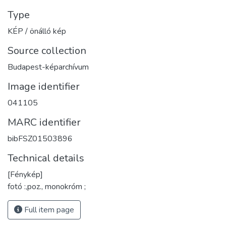
Type
KÉP / önálló kép
Source collection
Budapest-képarchívum
Image identifier
041105
MARC identifier
bibFSZ01503896
Technical details
[Fénykép]
fotó :,poz., monokróm ;
Full item page