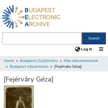
B
UDAPEST
E
LECTRONIC
A
RCHIVE
Search
(current
Log In
Home
Budapest Gyűjtemény
Képi dokumentumok
Communities & Collections
Budapest-képarchívum
[Fejérváry Géza]
All of DSpace
[Fejérváry Géza]
Statistics
About us