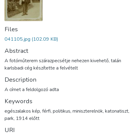
Files
041105.jpg
(102.09 KB)
Abstract
A fotóműterem szárazpecsétje nehezen kivehető, talán
karlsbadi cég készítette a felvételt
Description
A címet a feldolgozó adta
Keywords
egészalakos kép
,
férfi
,
politikus
,
miniszterelnök
,
katonatiszt
,
park
,
1914 előtt
URI