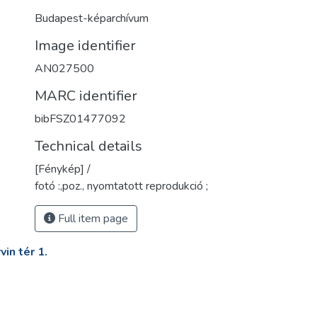
Budapest-képarchívum
Image identifier
AN027500
MARC identifier
bibFSZ01477092
Technical details
[Fénykép] /
fotó :,poz., nyomtatott reprodukció ;
Full item page
in tér 1.