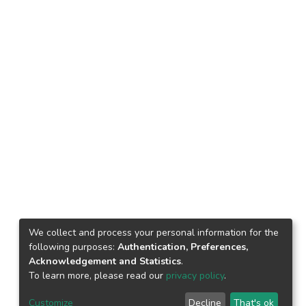
We collect and process your personal information for the
following purposes:
Authentication, Preferences,
Acknowledgement and Statistics
.
To learn more, please read our
privacy policy
.
Customize
Decline
That's ok