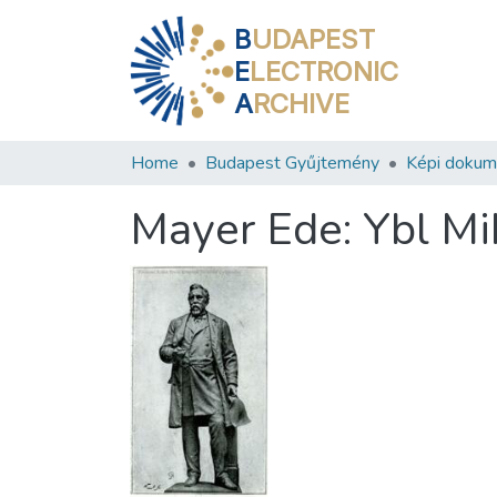
B
UDAPEST
E
LECTRONIC
A
RCHIVE
Home
Budapest Gyűjtemény
Képi doku
Mayer Ede: Ybl Mik