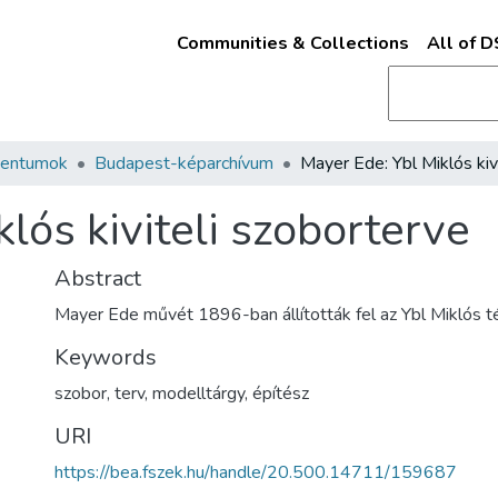
Communities & Collections
All of 
mentumok
Budapest-képarchívum
lós kiviteli szoborterve
Abstract
Mayer Ede művét 1896-ban állították fel az Ybl Miklós t
Keywords
szobor
,
terv
,
modelltárgy
,
építész
URI
https://bea.fszek.hu/handle/20.500.14711/159687