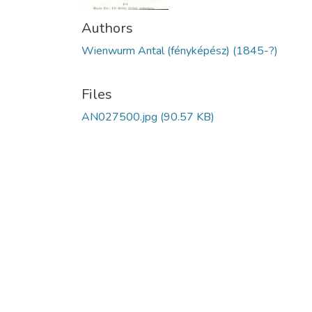
Authors
Wienwurm Antal (fényképész) (1845-?)
Files
AN027500.jpg
(90.57 KB)