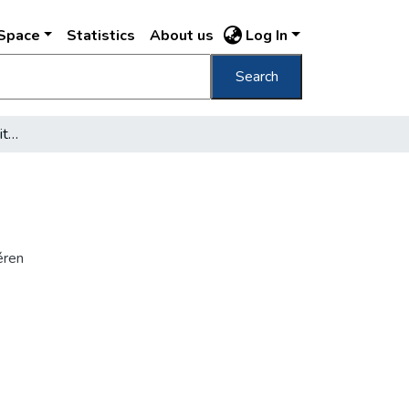
DSpace
Statistics
About us
Log In
Search
Mayer Ede: Ybl Miklós kiviteli szoborterve
éren