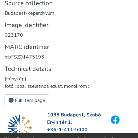
Source collection
Budapest-képarchívum
Image identifier
023170
MARC identifier
bibFSZ01475193
Technical details
[Fénykép]
fotó :,poz., zselatinos ezüst, monokróm ;
Full item page
1088 Budapest, Szabó
Ervin tér 1.
+36-1-411-5000
info@fszek.hu