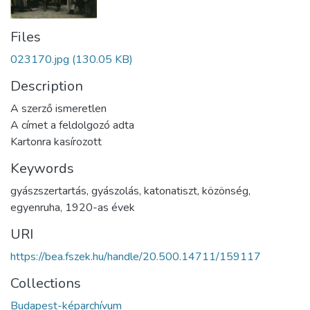
Files
023170.jpg
(130.05 KB)
Description
A szerző ismeretlen
A címet a feldolgozó adta
Kartonra kasírozott
Keywords
gyászszertartás
,
gyászolás
,
katonatiszt
,
közönség
,
egyenruha
,
1920-as évek
URI
https://bea.fszek.hu/handle/20.500.14711/159117
Collections
Budapest-képarchívum