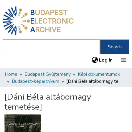
B
UDAPEST
E
LECTRONIC
A
RCHIVE
Search
(current
Log In
Home
Budapest Gyűjtemény
Képi dokumentumok
Communities & Collections
Budapest-képarchívum
[Dáni Béla altábornagy temetése]
All of DSpace
[Dáni Béla altábornagy
Statistics
temetése]
About us