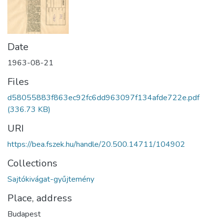
Date
1963-08-21
Files
d58055883f863ec92fc6dd963097f134afde722e.pdf
(336.73 KB)
URI
https://bea.fszek.hu/handle/20.500.14711/104902
Collections
Sajtókivágat-gyűjtemény
Place, address
Budapest