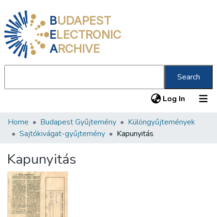
B
UDAPEST
E
LECTRONIC
A
RCHIVE
Search
(current
Log In
Home
Budapest Gyűjtemény
Különgyűjtemények
Communities & Collections
Sajtókivágat-gyűjtemény
Kapunyitás
All of DSpace
Kapunyitás
Statistics
About us