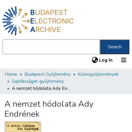
B
UDAPEST
E
LECTRONIC
A
RCHIVE
Search
(current
Log In
Home
Budapest Gyűjtemény
Különgyűjtemények
Communities & Collections
Sajtókivágat-gyűjtemény
All of DSpace
A nemzet hódolata Ady Endrének
Statistics
A nemzet hódolata Ady
About us
Endrének