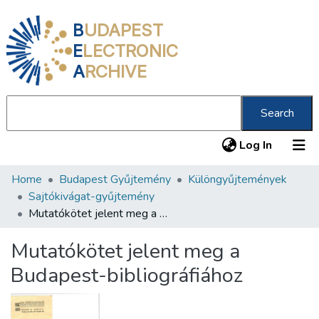
B
UDAPEST
E
LECTRONIC
A
RCHIVE
Search
(current
Log In
Home
Budapest Gyűjtemény
Különgyűjtemények
Communities & Collections
Sajtókivágat-gyűjtemény
All of DSpace
Mutatókötet jelent meg a Budapest-bibliográfiához
Statistics
Mutatókötet jelent meg a
About us
Budapest-bibliográfiához