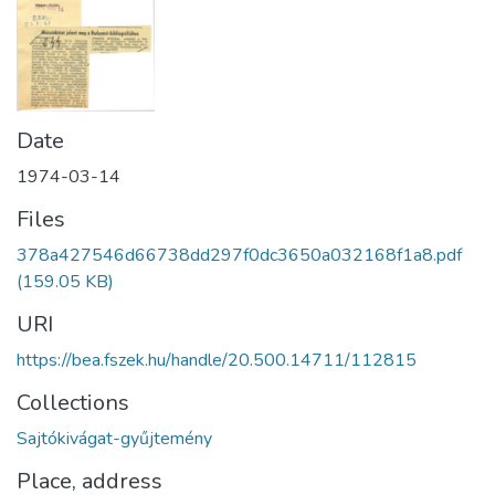
Date
1974-03-14
Files
378a427546d66738dd297f0dc3650a032168f1a8.pdf
(159.05 KB)
URI
https://bea.fszek.hu/handle/20.500.14711/112815
Collections
Sajtókivágat-gyűjtemény
Place, address