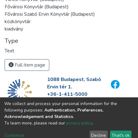
Fővárosi Könyvtár (Budapest)
Fővárosi Szabó Ervin Könyvtár (Budapest)
közkönyvtár
kiadvány
Type
Text
Full item page
1088 Budapest, Szabó
Ervin tér 1.
+36-1-411-5000
info@fszek.hu
We collect and process your personal information for the
https://fszek.hu
following purposes:
Authentication, Preferences,
Acknowledgement and Statistics
.
To learn more, please read our
privacy policy
.
Customize
Decline
That's ok