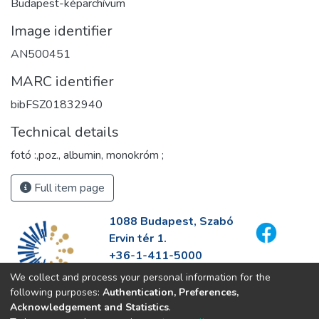
Budapest-képarchívum
Image identifier
AN500451
MARC identifier
bibFSZ01832940
Technical details
fotó :,poz., albumin, monokróm ;
Full item page
1088 Budapest, Szabó
Ervin tér 1.
+36-1-411-5000
info@fszek.hu
We collect and process your personal information for the
https://fszek.hu
following purposes:
Authentication, Preferences,
Acknowledgement and Statistics
.