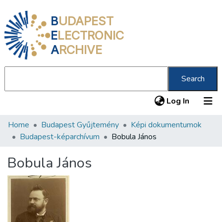
B
UDAPEST
E
LECTRONIC
A
RCHIVE
Search
(current
Log In
Home
Budapest Gyűjtemény
Képi dokumentumok
Communities & Collections
Budapest-képarchívum
Bobula János
All of DSpace
Bobula János
Statistics
About us