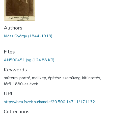
Authors
Klösz György (1844-1913)
Files
AN500451.jpg
(124.88 KB)
Keywords
műtermi portré
,
mellkép
,
építész
,
szemüveg
,
kitüntetés
,
férfi
,
1880-as évek
URI
https://bea.fszek.hu/handle/20.500.14711/171132
Collections