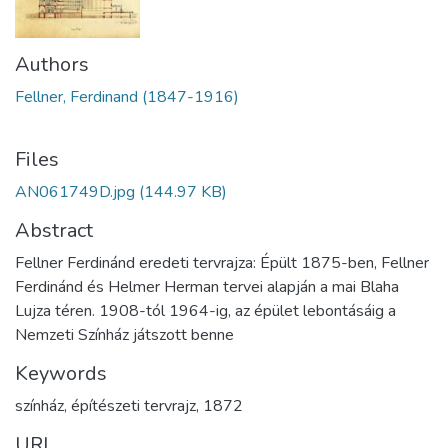
Authors
Fellner, Ferdinand (1847-1916)
Files
AN061749D.jpg
(144.97 KB)
Abstract
Fellner Ferdinánd eredeti tervrajza: Épült 1875-ben, Fellner
Ferdinánd és Helmer Herman tervei alapján a mai Blaha
Lujza téren. 1908-tól 1964-ig, az épület lebontásáig a
Nemzeti Színház játszott benne
Keywords
színház
,
építészeti tervrajz
,
1872
URI