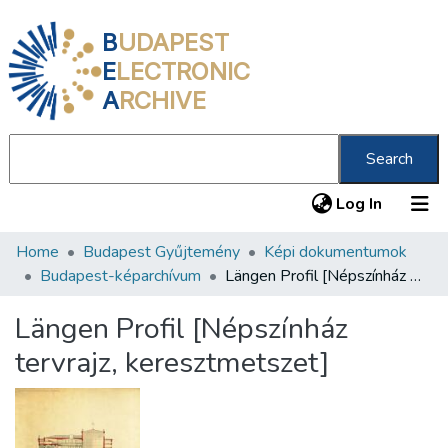
B
UDAPEST
E
LECTRONIC
A
RCHIVE
Search
(current
Log In
Home
Budapest Gyűjtemény
Képi dokumentumok
Communities & Collections
Budapest-képarchívum
Längen Profil [Népszínház tervrajz, keresztmetszet]
All of DSpace
Längen Profil [Népszínház
Statistics
tervrajz, keresztmetszet]
About us