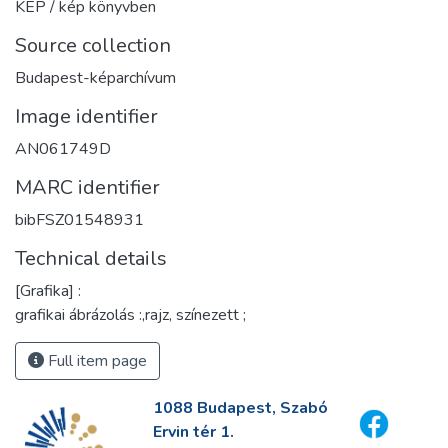
KÉP / kép könyvben
Source collection
Budapest-képarchívum
Image identifier
AN061749D
MARC identifier
bibFSZ01548931
Technical details
[Grafika] :
grafikai ábrázolás :,rajz, színezett ;
Full item page
1088 Budapest, Szabó
Ervin tér 1.