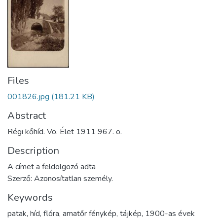
Files
001826.jpg
(181.21 KB)
Abstract
Régi kőhíd. Vö. Élet 1911 967. o.
Description
A címet a feldolgozó adta
Szerző: Azonosítatlan személy.
Keywords
patak
,
híd
,
flóra
,
amatőr fénykép
,
tájkép
,
1900-as évek