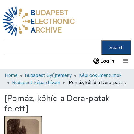
B
UDAPEST
E
LECTRONIC
A
RCHIVE
Search
(current
Log In
Home
Budapest Gyűjtemény
Képi dokumentumok
Communities & Collections
Budapest-képarchívum
[Pomáz, kőhíd a Dera-patak felett]
All of DSpace
[Pomáz, kőhíd a Dera-patak
Statistics
felett]
About us