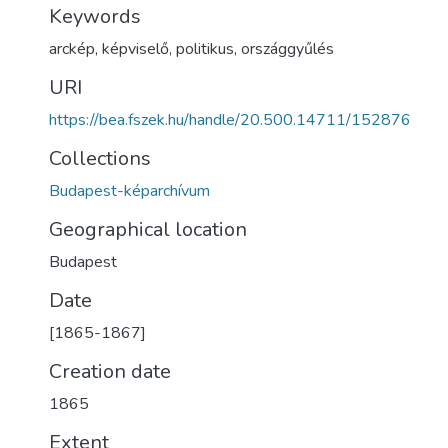
Keywords
arckép
,
képviselő
,
politikus
,
országgyűlés
URI
https://bea.fszek.hu/handle/20.500.14711/152876
Collections
Budapest-képarchívum
Geographical location
Budapest
Date
[1865-1867]
Creation date
1865
Extent