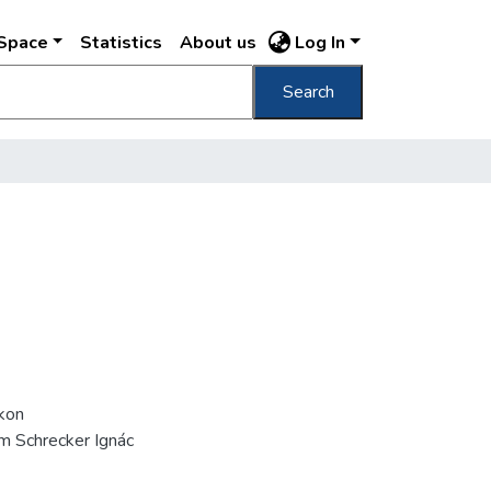
DSpace
Statistics
About us
Log In
Search
íkon
m Schrecker Ignác