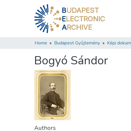
B
UDAPEST
E
LECTRONIC
A
RCHIVE
Home
Budapest Gyűjtemény
Képi doku
Bogyó Sándor
Authors