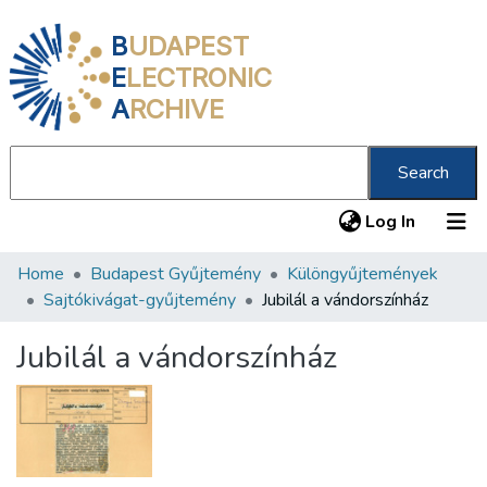
B
UDAPEST
E
LECTRONIC
A
RCHIVE
Search
(current
Log In
Home
Budapest Gyűjtemény
Különgyűjtemények
Communities & Collections
Sajtókivágat-gyűjtemény
Jubilál a vándorszínház
All of DSpace
Jubilál a vándorszínház
Statistics
About us