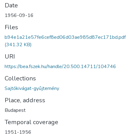
Date
1956-09-16
Files
b94e1a21e57fe6cef8ed06d03ae985d87ec171bd.pdf
(341.32 KB)
URI
https://bea.fszek.hu/handle/20.500.14711/104746
Collections
Sajtókivágat-gyűjtemény
Place, address
Budapest
Temporal coverage
1951-1956