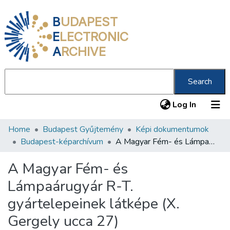
B
UDAPEST
E
LECTRONIC
A
RCHIVE
Search
(current
Log In
Home
Budapest Gyűjtemény
Képi dokumentumok
Communities & Collections
Budapest-képarchívum
A Magyar Fém- és Lámpaárugyár R-T. gyártelepeinek látképe (X. Gergely ucca 27)
All of DSpace
A Magyar Fém- és
Statistics
Lámpaárugyár R-T.
About us
gyártelepeinek látképe (X.
Gergely ucca 27)