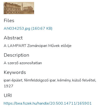
Files
AN034253.jpg
(160.67 KB)
Abstract
A LAMPART Zománcipari Művek elődje
Description
A szerző azonosítatlan
Keywords
ipari épület
,
fémfeldolgozó ipar
,
kémény
,
külső felvétel
,
1927
URI
https://bea.fszek.hu/handle/20.500.14711/165901