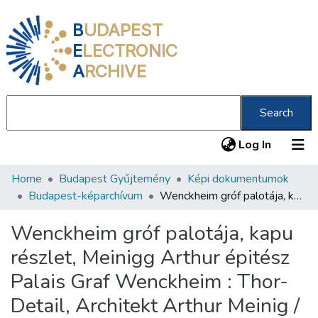
B
UDAPEST
E
LECTRONIC
A
RCHIVE
Search
(current
Log In
Home
Budapest Gyűjtemény
Képi dokumentumok
Communities & Collections
Budapest-képarchívum
Wenckheim gróf palotája, kapu részlet, Meinigg Arthur épitész Palais Graf Wenckheim : Thor-Detail, Architekt Arthur Meinig /
All of DSpace
Wenckheim gróf palotája, kapu
Statistics
részlet, Meinigg Arthur épitész
About us
Palais Graf Wenckheim : Thor-
Detail, Architekt Arthur Meinig /