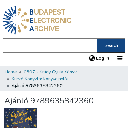
B
UDAPEST
E
LECTRONIC
A
RCHIVE
Search
(current
Log In
Home
0307 - Krúdy Gyula Könyvtár
Communities & Collections
Kuckó Könyvtár könyvajánlói
All of DSpace
Ajánló 9789635842360
Statistics
Ajánló 9789635842360
About us