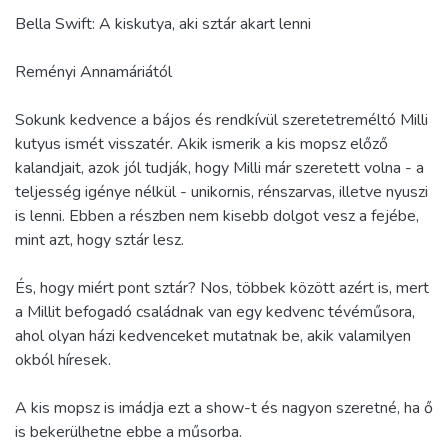
Bella Swift: A kiskutya, aki sztár akart lenni
Reményi Annamáriától
Sokunk kedvence a bájos és rendkívül szeretetreméltó Milli
kutyus ismét visszatér. Akik ismerik a kis mopsz előző
kalandjait, azok jól tudják, hogy Milli már szeretett volna - a
teljesség igénye nélkül - unikornis, rénszarvas, illetve nyuszi
is lenni. Ebben a részben nem kisebb dolgot vesz a fejébe,
mint azt, hogy sztár lesz.
És, hogy miért pont sztár? Nos, többek között azért is, mert
a Millit befogadó családnak van egy kedvenc tévéműsora,
ahol olyan házi kedvenceket mutatnak be, akik valamilyen
okból híresek.
A kis mopsz is imádja ezt a show-t és nagyon szeretné, ha ő
is bekerülhetne ebbe a műsorba.