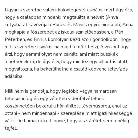
Ugyanis szeretne valami különlegeset csinálni, mert úgy érzi,
hogy a családban mindenki megtalálta a helyét (Anya
kutyabarát kávézója a Puncs és Mancs egyre híresebb, Anna
megkapja a főszerepet az iskolai színielőadásban, a Pán
Péterben, és Finn is komolyan kezd azon gondolkodni, hogy
mit is szeretne csinálni, ha majd felnőtt lesz), ő viszont úgy
érzi, hogy semmi olyat nem csinált, ami miatt büszkék
lehetnének rá; de úgy érzi, hogy mindez egy pillantás alatt
megváltozna, ha bekerülhetne a család kedvenc televíziós
adásába.
Milli nem is gondolja, hogy legfőbb vágya hamarosan
teljesülni fog és egy véletlen videofelvételnek
köszönhetően bekerül a hőn áhított tévéműsorba, ahol az
ottani - nem mindennapi - szereplése miatt igazi hírességgé
válik. De hamar rá kell jönnie, hogy a sztárélet sem fenékig
tejfel….