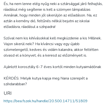
És, ha nem lenne elég nyűg neki a sztársággal járó felhajtás,
ráadásul még segítenie is kell a szörnyen lámpalázas
Annának, hogy minden jól sikerüljön az előadáson. Na, ez
aztán a kemény dió, feltűnés nélkül bejutni az iskolai
előadásra, ráadásul a színpadra!
Szóval nem kis kihívásokkal kell megküzdenie a kis Millinek.
Vajon sikerül neki? Ha kíváncsi vagy egy újabb
szívmelengető, kedves és vidám kalandra, akkor feltétlen
olvasd el a könyvet, és a keresd az előzményeit is.
Ajánlott korosztály 6-7 éves kortól minden kutyaimádónak
KÉRDÉS: Melyik kutya kapja meg Nana szerepét a
színdarabban?
URI
https://bea.fszek.hu/handle/20.500.14711/51809