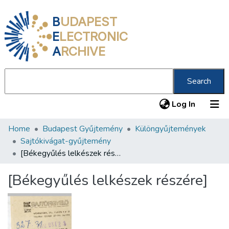
B
UDAPEST
E
LECTRONIC
A
RCHIVE
Search
(current
Log In
Home
Budapest Gyűjtemény
Különgyűjtemények
Communities & Collections
Sajtókivágat-gyűjtemény
All of DSpace
[Békegyűlés lelkészek részére]
Statistics
[Békegyűlés lelkészek részére]
About us