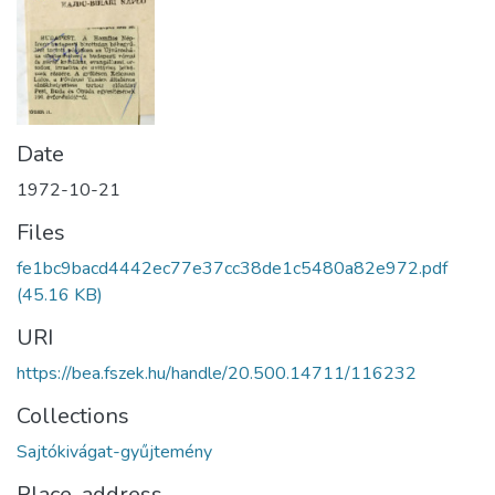
Date
1972-10-21
Files
fe1bc9bacd4442ec77e37cc38de1c5480a82e972.pdf
(45.16 KB)
URI
https://bea.fszek.hu/handle/20.500.14711/116232
Collections
Sajtókivágat-gyűjtemény
Place, address