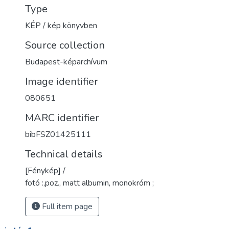
Type
KÉP / kép könyvben
Source collection
Budapest-képarchívum
Image identifier
080651
MARC identifier
bibFSZ01425111
Technical details
[Fénykép] /
fotó :,poz., matt albumin, monokróm ;
Full item page