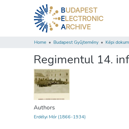
B
UDAPEST
E
LECTRONIC
A
RCHIVE
Home
Budapest Gyűjtemény
Képi doku
Regimentul 14. in
Authors
Erdélyi Mór (1866-1934)