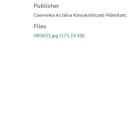
Publisher
Cservenka és társa Könyvkötészeti Műintézet,
Files
080651.jpg
(171.19 KB)