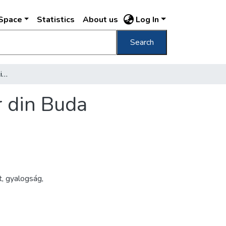
DSpace
Statistics
About us
Log In
Search
Regimentul 14. infanterie in cazarma Nádor din Buda
r din Buda
t
,
gyalogság
,