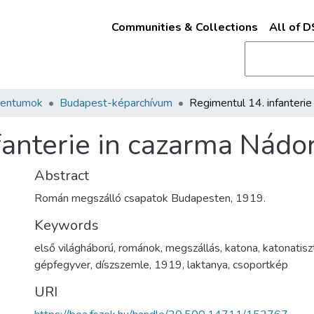
Communities & Collections
All of 
mentumok
Budapest-képarchívum
fanterie in cazarma Nádo
Abstract
Román megszálló csapatok Budapesten, 1919.
Keywords
első világháború
,
románok
,
megszállás
,
katona
,
katonatisz
gépfegyver
,
díszszemle
,
1919
,
laktanya
,
csoportkép
URI