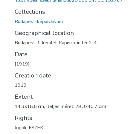
https://bea.fszek.hu/handle/20.500.14711/152767
Collections
Budapest-képarchívum
Geographical location
Budapest. 1. kerület. Kapisztrán tér 2-4.
Date
[1919]
Creation date
1919
Extent
14,3x18,5 cm, (teljes méret: 29,3x40,7 cm)
Rights
Jogok: FSZEK