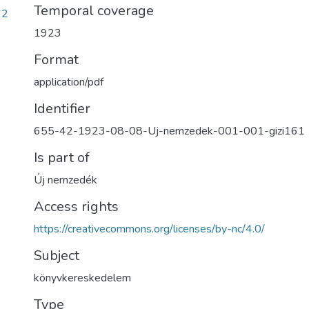
Temporal coverage
62
1923
Format
application/pdf
Identifier
655-42-1923-08-08-Uj-nemzedek-001-001-gizi161
Is part of
Új nemzedék
Access rights
https://creativecommons.org/licenses/by-nc/4.0/
Subject
könyvkereskedelem
Type