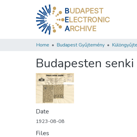
B
UDAPEST
E
LECTRONIC
A
RCHIVE
Home
Budapest Gyűjtemény
Különgyűjt
Budapesten senki 
Date
1923-08-08
Files