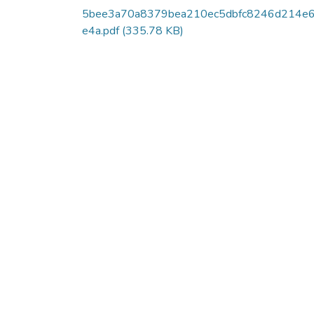
5bee3a70a8379bea210ec5dbfc8246d214e
e4a.pdf
(335.78 KB)