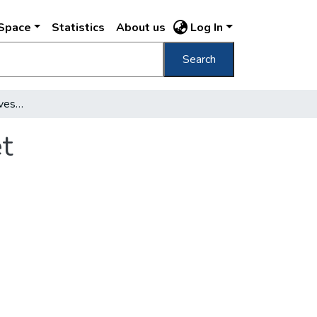
DSpace
Statistics
About us
Log In
Search
Budapesten senki sem vesz külföldi könyvet
t