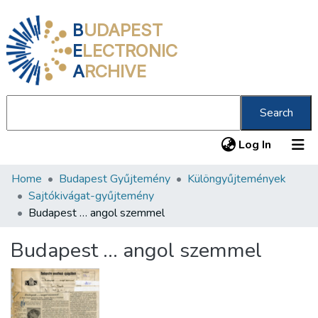
B
UDAPEST
E
LECTRONIC
A
RCHIVE
Search
(current
Log In
Home
Budapest Gyűjtemény
Különgyűjtemények
Communities & Collections
Sajtókivágat-gyűjtemény
All of DSpace
Budapest … angol szemmel
Statistics
Budapest … angol szemmel
About us