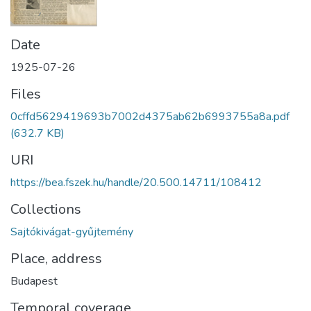
Date
1925-07-26
Files
0cffd5629419693b7002d4375ab62b6993755a8a.pdf
(632.7 KB)
URI
https://bea.fszek.hu/handle/20.500.14711/108412
Collections
Sajtókivágat-gyűjtemény
Place, address
Budapest
Temporal coverage