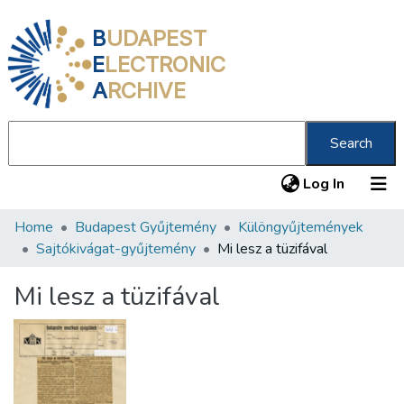
B
UDAPEST
E
LECTRONIC
A
RCHIVE
Search
(current
Log In
Home
Budapest Gyűjtemény
Különgyűjtemények
Communities & Collections
Sajtókivágat-gyűjtemény
Mi lesz a tüzifával
All of DSpace
Mi lesz a tüzifával
Statistics
About us