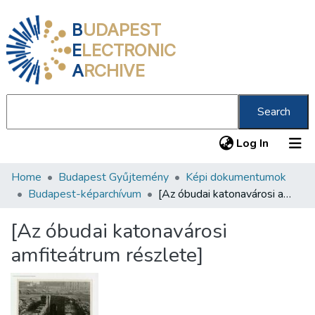
B
UDAPEST
E
LECTRONIC
A
RCHIVE
Search
(current
Log In
Home
Budapest Gyűjtemény
Képi dokumentumok
Communities & Collections
Budapest-képarchívum
[Az óbudai katonavárosi amfiteátrum részlete]
All of DSpace
[Az óbudai katonavárosi
Statistics
amfiteátrum részlete]
About us