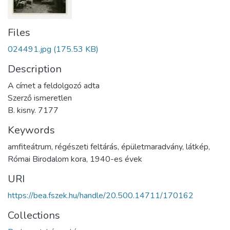
Files
024491.jpg
(175.53 KB)
Description
A címet a feldolgozó adta
Szerző ismeretlen
B. kisny. 7177
Keywords
amfiteátrum
,
régészeti feltárás
,
épületmaradvány
,
látkép
,
Római Birodalom kora
,
1940-es évek
URI
https://bea.fszek.hu/handle/20.500.14711/170162
Collections