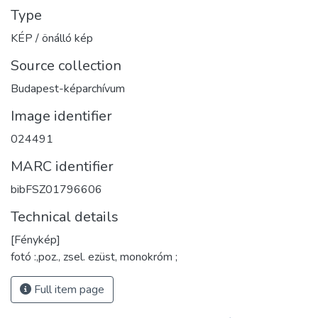
Type
KÉP / önálló kép
Source collection
Budapest-képarchívum
Image identifier
024491
MARC identifier
bibFSZ01796606
Technical details
[Fénykép]
fotó :,poz., zsel. ezüst, monokróm ;
Full item page