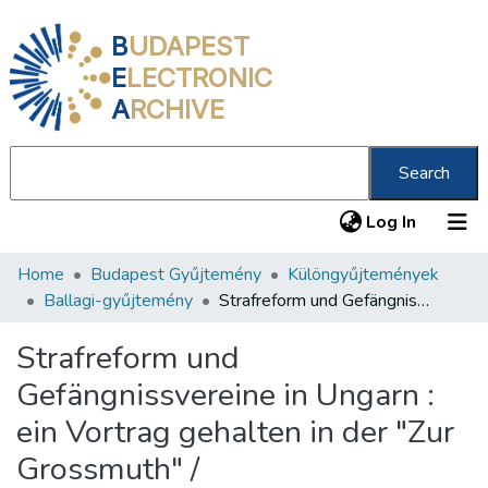
B
UDAPEST
E
LECTRONIC
A
RCHIVE
Search
(current
Log In
Home
Budapest Gyűjtemény
Különgyűjtemények
Communities & Collections
Ballagi-gyűjtemény
Strafreform und Gefängnissvereine in Ungarn : ein Vortrag gehalten in der "Zur Grossmuth" /
All of DSpace
Strafreform und
Statistics
Gefängnissvereine in Ungarn :
About us
ein Vortrag gehalten in der "Zur
Grossmuth" /