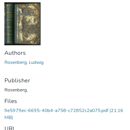
Authors
Rosenberg, Ludwig
Publisher
Rosenberg,
Files
9e5979ec-6695-40b4-a758-c72852c2a075.pdf
(21.16
MB)
URI