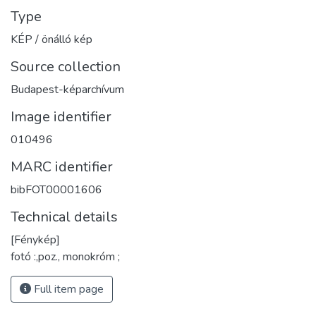
Type
KÉP / önálló kép
Source collection
Budapest-képarchívum
Image identifier
010496
MARC identifier
bibFOT00001606
Technical details
[Fénykép]
fotó :,poz., monokróm ;
Full item page