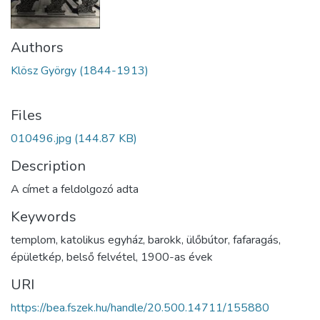
Authors
Klösz György (1844-1913)
Files
010496.jpg
(144.87 KB)
Description
A címet a feldolgozó adta
Keywords
templom
,
katolikus egyház
,
barokk
,
ülőbútor
,
fafaragás
,
épületkép
,
belső felvétel
,
1900-as évek
URI
https://bea.fszek.hu/handle/20.500.14711/155880