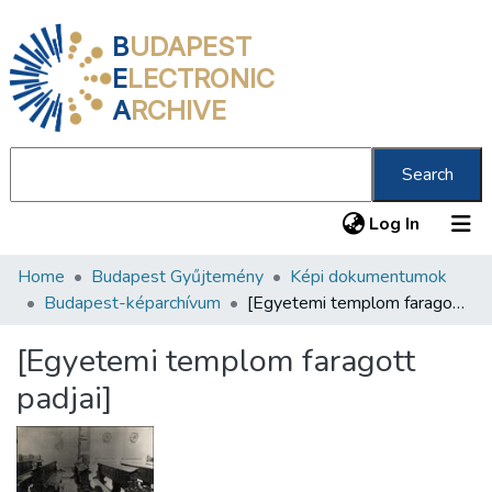
B
UDAPEST
E
LECTRONIC
A
RCHIVE
Search
(current
Log In
Home
Budapest Gyűjtemény
Képi dokumentumok
Communities & Collections
Budapest-képarchívum
[Egyetemi templom faragott padjai]
All of DSpace
[Egyetemi templom faragott
Statistics
padjai]
About us