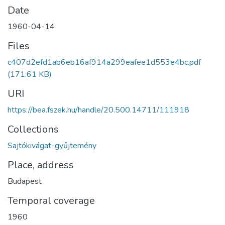
Date
1960-04-14
Files
c407d2efd1ab6eb16af914a299eafee1d553e4bc.pdf
(171.61 KB)
URI
https://bea.fszek.hu/handle/20.500.14711/111918
Collections
Sajtókivágat-gyűjtemény
Place, address
Budapest
Temporal coverage
1960