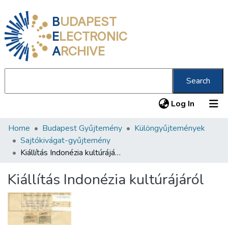
B
UDAPEST
E
LECTRONIC
A
RCHIVE
Search
(current
Log In
Home
Budapest Gyűjtemény
Különgyűjtemények
Communities & Collections
Sajtókivágat-gyűjtemény
All of DSpace
Kiállítás Indonézia kultúrájáról
Statistics
Kiállítás Indonézia kultúrájáról
About us