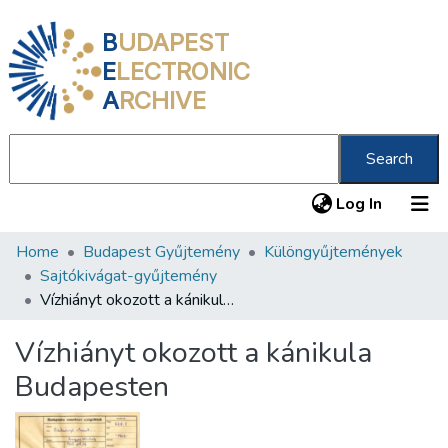
B
UDAPEST
E
LECTRONIC
A
RCHIVE
Search
(current
Log In
Home
Budapest Gyűjtemény
Különgyűjtemények
Communities & Collections
Sajtókivágat-gyűjtemény
All of DSpace
Vízhiányt okozott a kánikula Budapesten
Statistics
Vízhiányt okozott a kánikula
About us
Budapesten