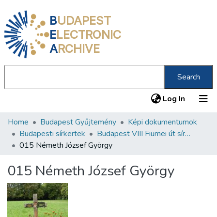
B
UDAPEST
E
LECTRONIC
A
RCHIVE
Search
(current
Log In
Home
Budapest Gyűjtemény
Képi dokumentumok
Communities & Collections
Budapesti sírkertek
Budapest VIII Fiumei út sírkert 1. rész
All of DSpace
015 Németh József György
Statistics
015 Németh József György
About us