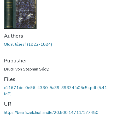
Authors
Oldal Józesf (1822-1884)
Publisher
Druck von Stephan Sédy,
Files
c11671de-0e96-4330-9a39-39334fa05c5c.pdf
(5.41
MB)
URI
https://bea.fszek.hu/handle/20.500.14711/177480