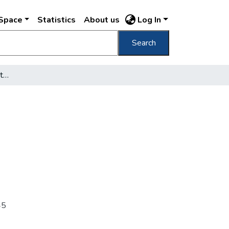
DSpace
Statistics
About us
Log In
Search
[Háborús romok Budapesten]
45