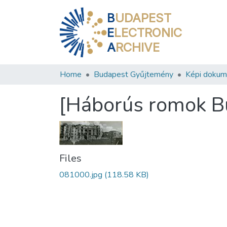
B
UDAPEST
E
LECTRONIC
A
RCHIVE
Home
Budapest Gyűjtemény
Képi doku
[Háborús romok B
Files
081000.jpg
(118.58 KB)