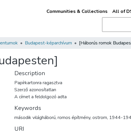
Communities & Collections
All of 
mentumok
Budapest-képarchívum
udapesten]
Description
Papírkartonra ragasztva
Szerző azonosítatlan
A címet a feldolgozó adta
Keywords
második világháború
,
romos építmény
,
ostrom
,
1944-19
URI