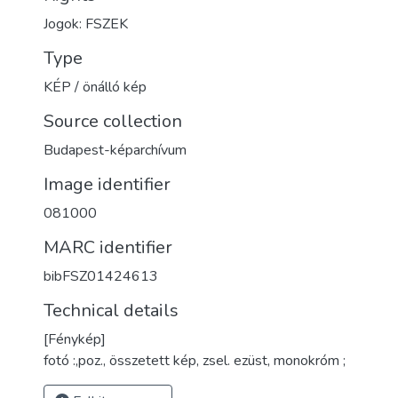
Jogok: FSZEK
Type
KÉP / önálló kép
Source collection
Budapest-képarchívum
Image identifier
081000
MARC identifier
bibFSZ01424613
Technical details
[Fénykép]
fotó :,poz., összetett kép, zsel. ezüst, monokróm ;