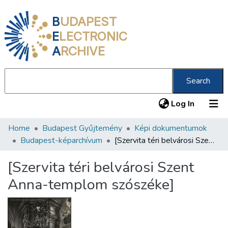
B
UDAPEST
E
LECTRONIC
A
RCHIVE
Search
(current
Log In
Home
Budapest Gyűjtemény
Képi dokumentumok
Communities & Collections
Budapest-képarchívum
[Szervita téri belvárosi Szent Anna-templom szószéke]
All of DSpace
[Szervita téri belvárosi Szent
Statistics
Anna-templom szószéke]
About us