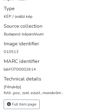
Type
KÉP / önálló kép
Source collection
Budapest-képarchívum
Image identifier
010513
MARC identifier
bibFOT00002614
Technical details
[Fénykép]
fotó :,poz., zsel. ezüst., monokróm ;
Full item page