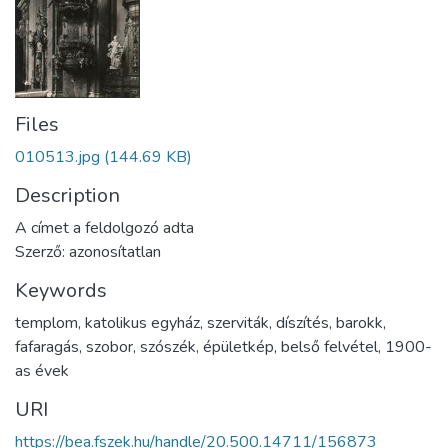
Files
010513.jpg
(144.69 KB)
Description
A címet a feldolgozó adta
Szerző: azonosítatlan
Keywords
templom
,
katolikus egyház
,
szerviták
,
díszítés
,
barokk
,
fafaragás
,
szobor
,
szószék
,
épületkép
,
belső felvétel
,
1900-
as évek
URI
https://bea.fszek.hu/handle/20.500.14711/156873