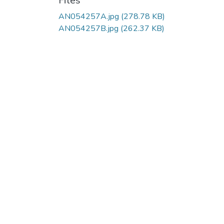
Files
AN054257A.jpg
(278.78 KB)
AN054257B.jpg
(262.37 KB)