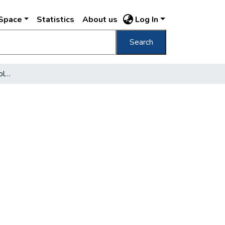
DSpace
Statistics
About us
Log In
Search
Miniszterelnöki palota eltolva és átalakítva