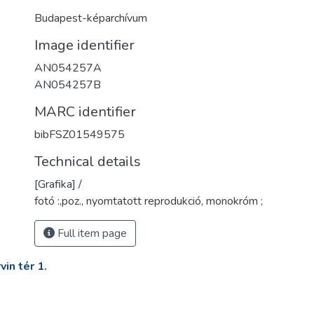
Budapest-képarchívum
Image identifier
AN054257A
AN054257B
MARC identifier
bibFSZ01549575
Technical details
[Grafika] /
fotó :,poz., nyomtatott reprodukció, monokróm ;
Full item page
in tér 1.