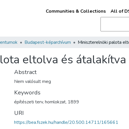
Communities & Collections
All of 
mentumok
Budapest-képarchívum
lota eltolva és átalakítva
Abstract
Nem valósult meg
Keywords
építészeti terv
,
homlokzat
,
1899
URI
https://bea.fszek.hu/handle/20.500.14711/165661