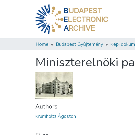
B
UDAPEST
E
LECTRONIC
A
RCHIVE
Home
Budapest Gyűjtemény
Képi doku
Miniszterelnöki pa
Authors
Krumholtz Ágoston