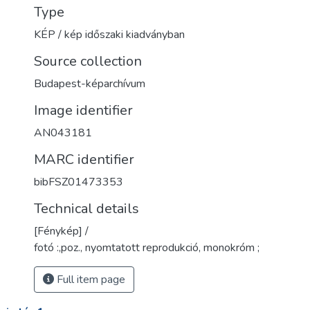
Type
KÉP / kép időszaki kiadványban
Source collection
Budapest-képarchívum
Image identifier
AN043181
MARC identifier
bibFSZ01473353
Technical details
[Fénykép] /
fotó :,poz., nyomtatott reprodukció, monokróm ;
Full item page