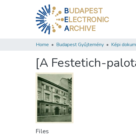
B
UDAPEST
E
LECTRONIC
A
RCHIVE
Home
Budapest Gyűjtemény
Képi doku
[A Festetich-palot
Files