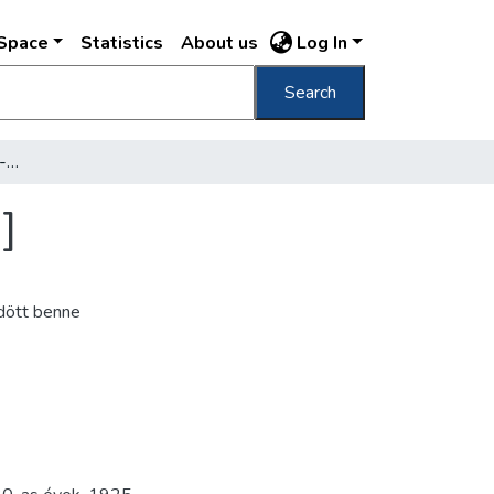
DSpace
Statistics
About us
Log In
Search
[A Festetich-palota Zrínyi-utcai homlokzata]
]
dött benne