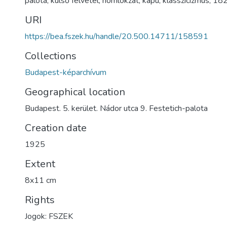
palota
,
külső felvétel
,
homlokzat
,
kapu
,
klasszicizmus
,
182
URI
https://bea.fszek.hu/handle/20.500.14711/158591
Collections
Budapest-képarchívum
Geographical location
Budapest. 5. kerület. Nádor utca 9. Festetich-palota
Creation date
1925
Extent
8x11 cm
Rights
Jogok: FSZEK