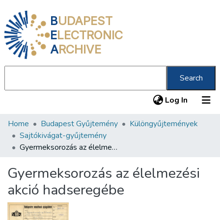
B
UDAPEST
E
LECTRONIC
A
RCHIVE
Search
(current
Log In
Home
Budapest Gyűjtemény
Különgyűjtemények
Communities & Collections
Sajtókivágat-gyűjtemény
All of DSpace
Gyermeksorozás az élelmezési akció hadseregébe
Statistics
Gyermeksorozás az élelmezési
About us
akció hadseregébe