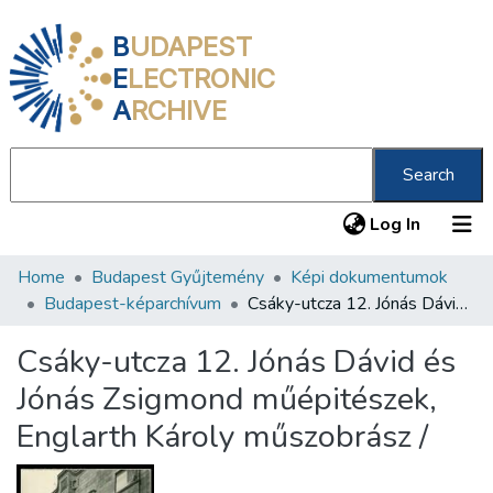
B
UDAPEST
E
LECTRONIC
A
RCHIVE
Search
(current
Log In
Home
Budapest Gyűjtemény
Képi dokumentumok
Communities & Collections
Budapest-képarchívum
Csáky-utcza 12. Jónás Dávid és Jónás Zsigmond műépitészek, Englarth Károly műszobrász /
All of DSpace
Csáky-utcza 12. Jónás Dávid és
Statistics
Jónás Zsigmond műépitészek,
About us
Englarth Károly műszobrász /