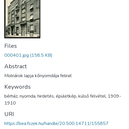
Files
000401.jpg
(158.5 KB)
Abstract
Molnárok lapja kőnyomdája felirat
Keywords
bérház
,
nyomda
,
hirdetés
,
épületkép
,
külső felvétel
,
1909-
1910
URI
https://bea.fszek.hu/handle/20.500.14711/155857