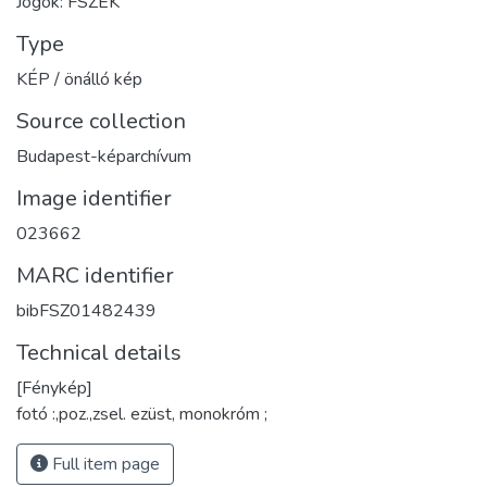
Jogok: FSZEK
Type
KÉP / önálló kép
Source collection
Budapest-képarchívum
Image identifier
023662
MARC identifier
bibFSZ01482439
Technical details
[Fénykép]
fotó :,poz.,zsel. ezüst, monokróm ;
Full item page