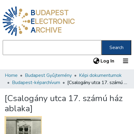
B
UDAPEST
E
LECTRONIC
A
RCHIVE
Search
(current
Log In
Home
Budapest Gyűjtemény
Képi dokumentumok
Communities & Collections
Budapest-képarchívum
[Csalogány utca 17. számú ház ablaka]
All of DSpace
[Csalogány utca 17. számú ház
Statistics
ablaka]
About us