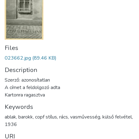
Files
023662.jpg
(89.46 KB)
Description
Szerző: azonosítatlan
A címet a feldolgozó adta
Kartonra ragasztva
Keywords
ablak
,
barokk
,
copf stílus
,
rács
,
vasművesség
,
külső felvétel
,
1936
URI