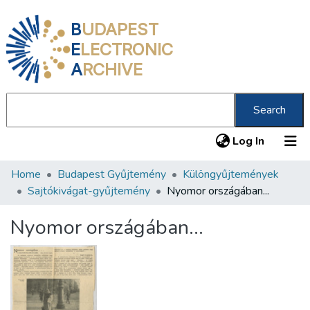
B
UDAPEST
E
LECTRONIC
A
RCHIVE
Search
(current
Log In
Home
Budapest Gyűjtemény
Különgyűjtemények
Communities & Collections
Sajtókivágat-gyűjtemény
Nyomor országában...
All of DSpace
Nyomor országában...
Statistics
About us