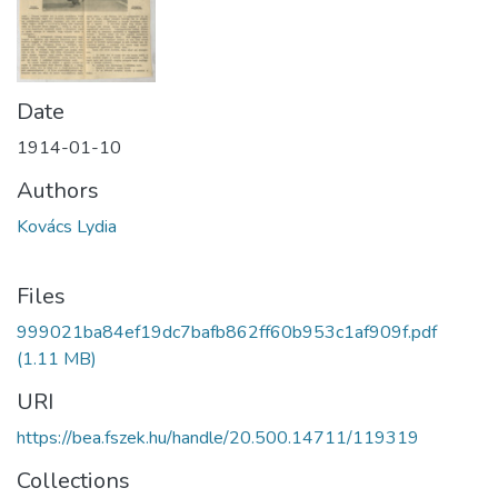
Date
1914-01-10
Authors
Kovács Lydia
Files
999021ba84ef19dc7bafb862ff60b953c1af909f.pdf
(1.11 MB)
URI
https://bea.fszek.hu/handle/20.500.14711/119319
Collections