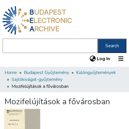
B
UDAPEST
E
LECTRONIC
A
RCHIVE
Search
(current
Log In
Home
Budapest Gyűjtemény
Különgyűjtemények
Communities & Collections
Sajtókivágat-gyűjtemény
All of DSpace
Mozifelújítások a fővárosban
Statistics
Mozifelújítások a fővárosban
About us