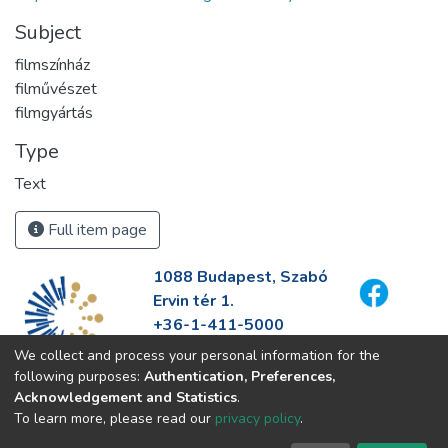
Subject
filmszínház
filművészet
filmgyártás
Type
Text
Full item page
1088 Budapest, Szabó
Ervin tér 1.
+36-1-411-5000
info@fszek.hu
We collect and process your personal information for the
https://fszek.hu
following purposes:
Authentication, Preferences,
Acknowledgement and Statistics
.
To learn more, please read our
privacy policy
.