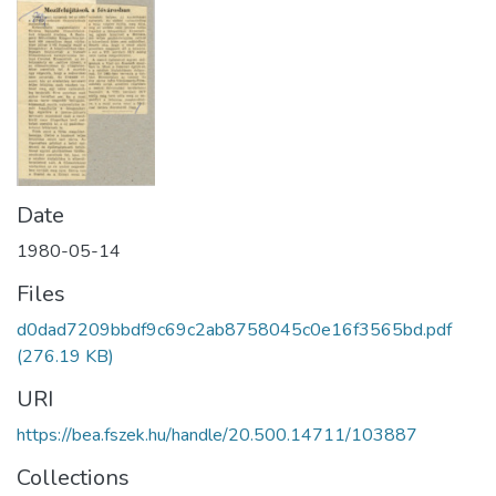
Date
1980-05-14
Files
d0dad7209bbdf9c69c2ab8758045c0e16f3565bd.pdf
(276.19 KB)
URI
https://bea.fszek.hu/handle/20.500.14711/103887
Collections