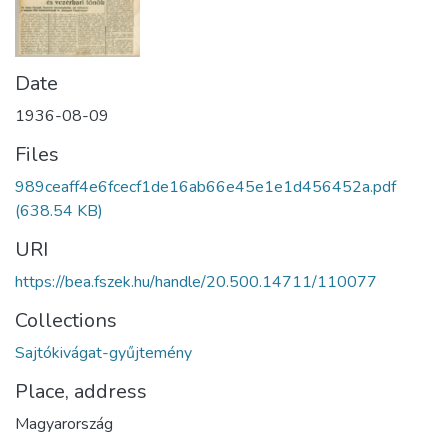
Date
1936-08-09
Files
989ceaff4e6fcecf1de16ab66e45e1e1d456452a.pdf
(638.54 KB)
URI
https://bea.fszek.hu/handle/20.500.14711/110077
Collections
Sajtókivágat-gyűjtemény
Place, address
Magyarország