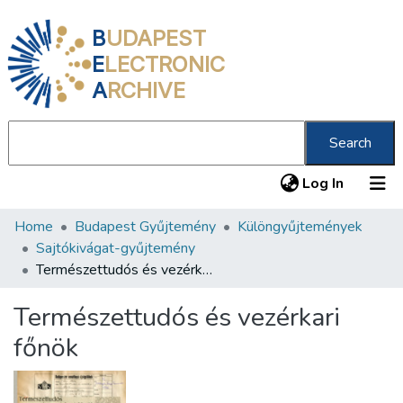
B
UDAPEST
E
LECTRONIC
A
RCHIVE
Search
(current
Log In
Home
Budapest Gyűjtemény
Különgyűjtemények
Communities & Collections
Sajtókivágat-gyűjtemény
All of DSpace
Természettudós és vezérkari főnök
Statistics
Természettudós és vezérkari
About us
főnök