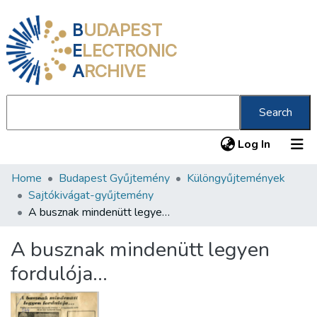
B
UDAPEST
E
LECTRONIC
A
RCHIVE
Search
(current
Log In
Home
Budapest Gyűjtemény
Különgyűjtemények
Communities & Collections
Sajtókivágat-gyűjtemény
All of DSpace
A busznak mindenütt legyen fordulója…
Statistics
A busznak mindenütt legyen
About us
fordulója…