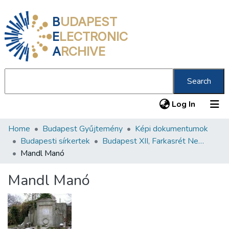
B
UDAPEST
E
LECTRONIC
A
RCHIVE
Search
(current
Log In
Home
Budapest Gyűjtemény
Képi dokumentumok
Communities & Collections
Budapesti sírkertek
Budapest XII, Farkasrét Neológ Zsidó Temető
All of DSpace
Mandl Manó
Statistics
Mandl Manó
About us