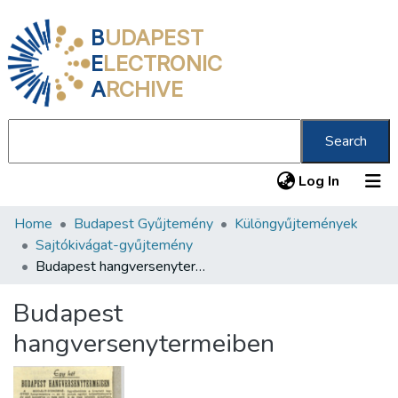
B
UDAPEST
E
LECTRONIC
A
RCHIVE
Search
(current
Log In
Home
Budapest Gyűjtemény
Különgyűjtemények
Communities & Collections
Sajtókivágat-gyűjtemény
All of DSpace
Budapest hangversenytermeiben
Statistics
Budapest
About us
hangversenytermeiben