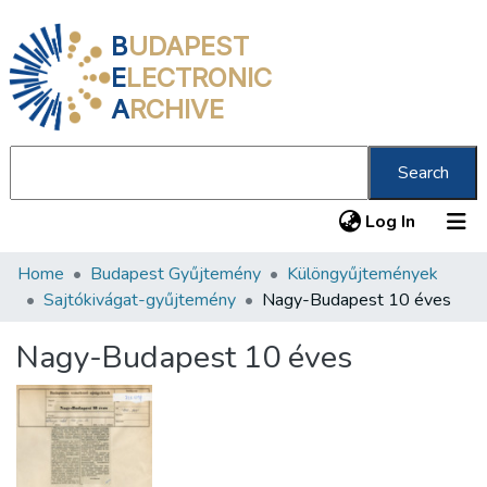
B
UDAPEST
E
LECTRONIC
A
RCHIVE
Search
(current
Log In
Home
Budapest Gyűjtemény
Különgyűjtemények
Communities & Collections
Sajtókivágat-gyűjtemény
Nagy-Budapest 10 éves
All of DSpace
Nagy-Budapest 10 éves
Statistics
About us