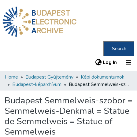
B
UDAPEST
E
LECTRONIC
A
RCHIVE
Search
(current
Log In
Home
Budapest Gyűjtemény
Képi dokumentumok
Communities & Collections
Budapest-képarchívum
Budapest Semmelweis-szobor = Semmelweis-Denkmal = Statue de Semmelweis = Statue of Semmelweis
All of DSpace
Budapest Semmelweis-szobor =
Statistics
Semmelweis-Denkmal = Statue
About us
de Semmelweis = Statue of
Semmelweis