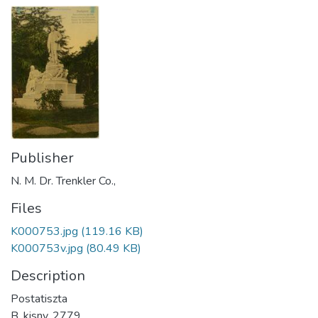
Publisher
N. M. Dr. Trenkler Co.,
Files
K000753.jpg
(119.16 KB)
K000753v.jpg
(80.49 KB)
Description
Postatiszta
B. kisny. 2779