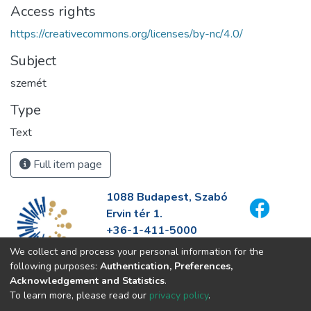
Access rights
https://creativecommons.org/licenses/by-nc/4.0/
Subject
szemét
Type
Text
Full item page
1088 Budapest, Szabó
Ervin tér 1.
+36-1-411-5000
info@fszek.hu
We collect and process your personal information for the
https://fszek.hu
following purposes:
Authentication, Preferences,
Acknowledgement and Statistics
.
To learn more, please read our
privacy policy
.