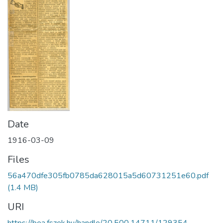
Date
1916-03-09
Files
56a470dfe305fb0785da628015a5d60731251e60.pdf
(1.4 MB)
URI