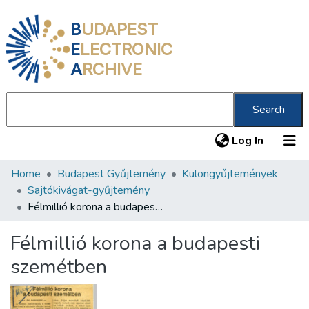
B
UDAPEST
E
LECTRONIC
A
RCHIVE
Search
(current
Log In
Home
Budapest Gyűjtemény
Különgyűjtemények
Communities & Collections
Sajtókivágat-gyűjtemény
All of DSpace
Félmillió korona a budapesti szemétben
Statistics
Félmillió korona a budapesti
About us
szemétben