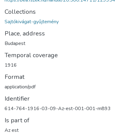
https://bea.fszek.hu/handle/20.500.14711/129354
Collections
Sajtókivágat-gyűjtemény
Place, address
Budapest
Temporal coverage
1916
Format
application/pdf
Identifier
614-764-1916-03-09-Az-est-001-001-m893
Is part of
Az est