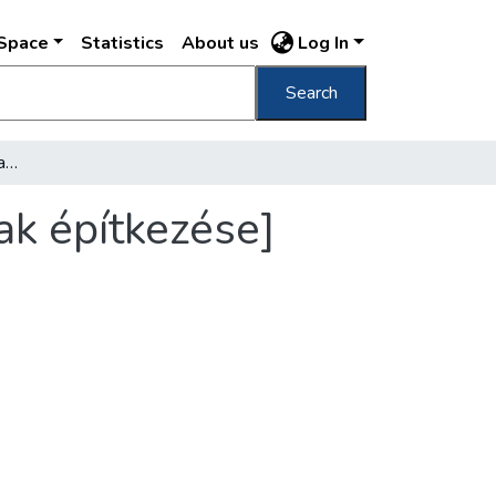
DSpace
Statistics
About us
Log In
Search
[A Fővárosi Közmunkák Tanácsa székházának építkezése]
k építkezése]