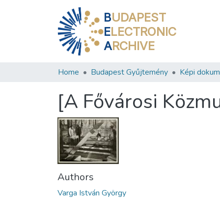
B
UDAPEST
E
LECTRONIC
A
RCHIVE
Home
Budapest Gyűjtemény
Képi doku
[A Fővárosi Közmu
Authors
Varga István György