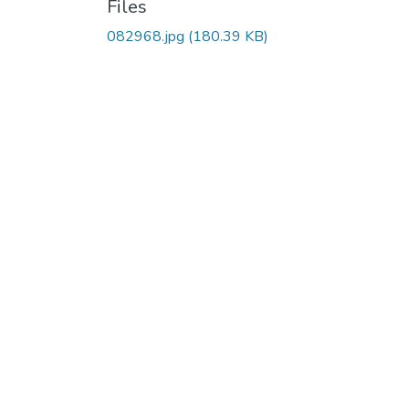
Files
082968.jpg
(180.39 KB)