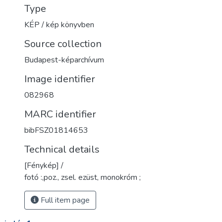
Type
KÉP / kép könyvben
Source collection
Budapest-képarchívum
Image identifier
082968
MARC identifier
bibFSZ01814653
Technical details
[Fénykép] /
fotó :,poz., zsel. ezüst, monokróm ;
Full item page