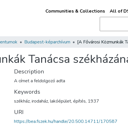
Communities & Collections
All of 
mentumok
Budapest-képarchívum
nkák Tanácsa székházána
Description
A címet a feldolgozó adta
Keywords
székház
,
irodaház
,
lakóépület
,
építés
,
1937
URI
https://bea.fszek.hu/handle/20.500.14711/170587